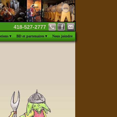
418-527-2777
tions
 ▾
BD et partenaires
 ▾
Nous joindre