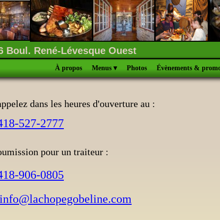
6 Boul. René-Lévesque Ouest
À propos
Menus
 ▾
Photos
Évènements & promo
appelez dans les heures d'ouverture au :
418-527-2777
umission pour un traiteur :
418-906-0805
info@lachopegobeline.com